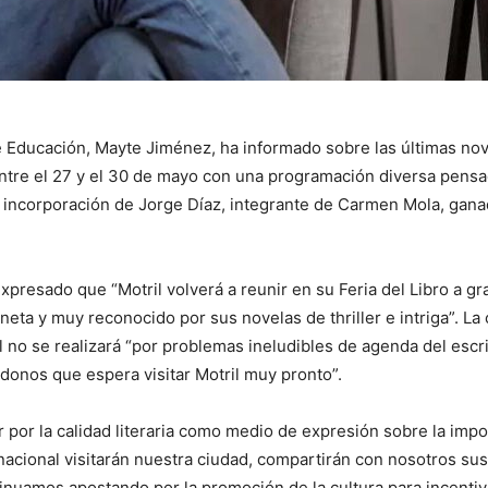
 Educación, Mayte Jiménez, ha informado sobre las últimas noved
 entre el 27 y el 30 de mayo con una programación diversa pensad
a incorporación de Jorge Díaz, integrante de Carmen Mola, gana
presado que “Motril volverá a reunir en su Feria del Libro a g
a y muy reconocido por sus novelas de thriller e intriga”. La 
al no se realizará “por problemas ineludibles de agenda del esc
donos que espera visitar Motril muy pronto”.
ar por la calidad literaria como medio de expresión sobre la impo
a nacional visitarán nuestra ciudad, compartirán con nosotros su
inuamos apostando por la promoción de la cultura para incentiva