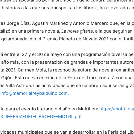
 historias a las que nos transportan los libros”, ha aseverado J
s Jorge Díaz, Agustín Martínez y Antonio Mercero que, en la p
talizó en una primera novela,
La novia gitana
, a la que seguirían
alardonada con el Premio Planeta de Novela 2021 con el thrille
ará entre el 27 y el 30 de mayo con una programación diversa pe
un año más, con la presentación de grandes e importantes autores
eta 2021, Carmen Mola, la reconocida autora de novela románti
n Gijón. Esta nueva edición de la Feria del Libro contará con una
 Villa Astrida. Las actividades que se celebren aquí serán grat
y
info@memorialreybalduino.com
.
 para el evento literario del año en Motril en:
https://motril.e
XLII-FERIA-DEL-LIBRO-DE-MOTRL.pdf
idades municipales que se van a desarrollar en la Feria del Libro