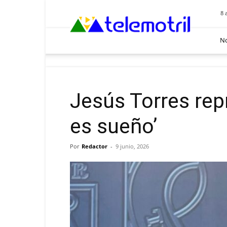
Telemotril
8 
No
Jesús Torres repr
es sueño’
Por
Redactor
-
9 junio, 2026