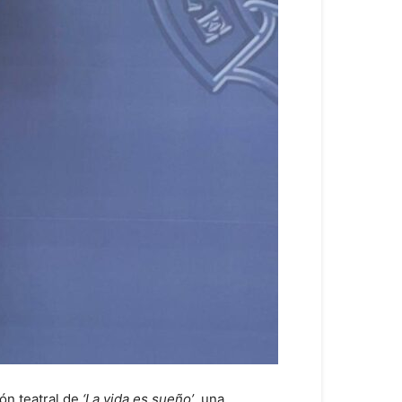
ón teatral de
‘La vida es sueño’
, una