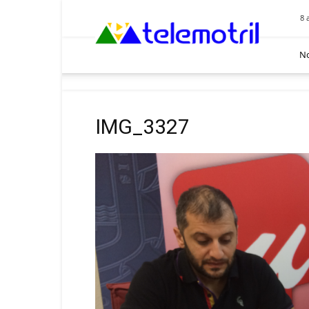
Telemotril
8 
No
IMG_3327