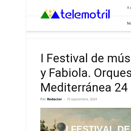
Telemotril
8 
No
I Festival de mú
y Fabiola. Orque
Mediterránea 24
Por
Redactor
-
10 septiembre, 2024