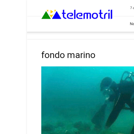
Telemotril
7 
No
fondo marino