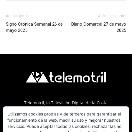
Artículo anterior
Artículo siguiente
Signo Crónica Semanal 26 de
Diario Comarcal 27 de mayo
mayo 2025
2025
Telemotril, la Televisión Digital de la Costa
Tropical de Granada. Siguenos en Fm a traves
Utilizamos cookies propias y de terceros para garantizar el
del 107.7 en OndaSur Motril.
funcionamiento de la web, medir su uso y mejorar nuestros
servicios. Puede aceptar todas las cookies, rechazar las no