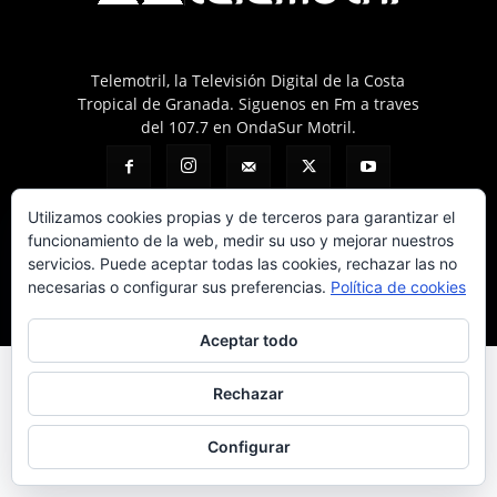
Telemotril, la Televisión Digital de la Costa
Tropical de Granada. Siguenos en Fm a traves
del 107.7 en OndaSur Motril.
Utilizamos cookies propias y de terceros para garantizar el
funcionamiento de la web, medir su uso y mejorar nuestros
servicios. Puede aceptar todas las cookies, rechazar las no
Política de cookies
Más información sobre las cookies
Contacto
necesarias o configurar sus preferencias.
Política de cookies
© © 2025 Telemotril - Costa Tropical de Granada
Aceptar todo
Rechazar
Configurar