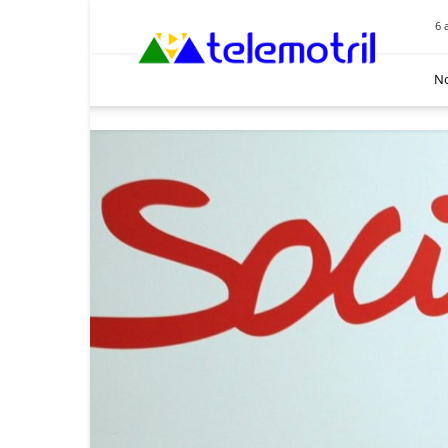
Telemotril
6 
No