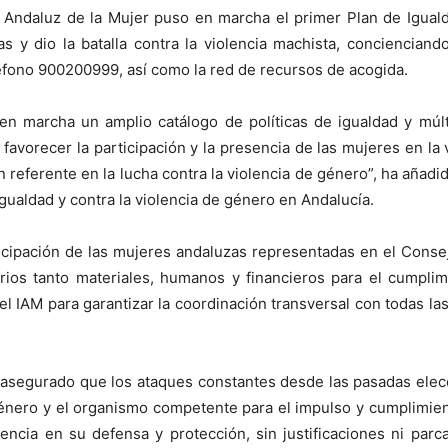
 Andaluz de la Mujer puso en marcha el primer Plan de Iguald
s y dio la batalla contra la violencia machista, conciencian
léfono 900200999, así como la red de recursos de acogida.
en marcha un amplio catálogo de políticas de igualdad y múl
vorecer la participación y la presencia de las mujeres en la vida
n referente en la lucha contra la violencia de género”, ha aña
igualdad y contra la violencia de género en Andalucía.
icipación de las mujeres andaluzas representadas en el Conse
arios tanto materiales, humanos y financieros para el cumpli
l IAM para garantizar la coordinación transversal con todas la
ha asegurado que los ataques constantes desde las pasadas elec
 género y el organismo competente para el impulso y cumplimie
encia en su defensa y protección, sin justificaciones ni parc