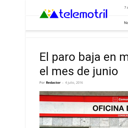
Telemotril
7 
No
El paro baja en 
el mes de junio
Por
Redactor
-
4 julio, 2016