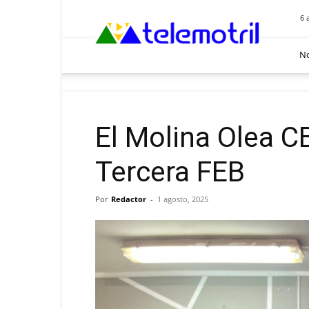
Telemotril
6 
No
El Molina Olea 
Tercera FEB
Por
Redactor
-
1 agosto, 2025