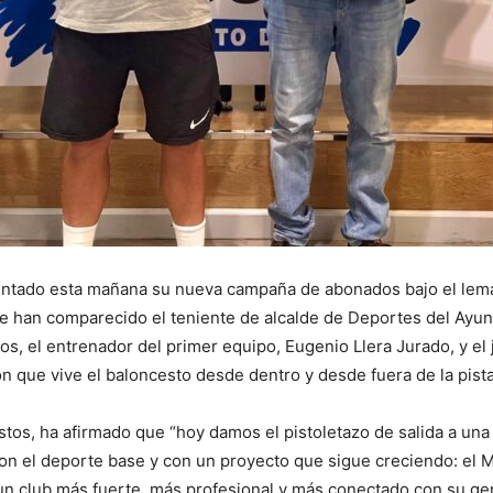
entado esta mañana su nueva campaña de abonados bajo el lema “
ue han comparecido el teniente de alcalde de Deportes del Ayun
os, el entrenador del primer equipo, Eugenio Llera Jurado, y el
 que vive el baloncesto desde dentro y desde fuera de la pista
stos, ha afirmado que “hoy damos el pistoletazo de salida a un
con el deporte base y con un proyecto que sigue creciendo: el
un club más fuerte, más profesional y más conectado con su ge