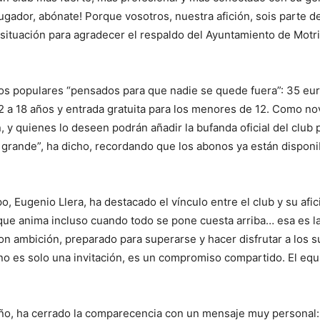
jugador, abónate! Porque vosotros, nuestra afición, sois parte 
ituación para agradecer el respaldo del Ayuntamiento de Motril
ios populares “pensados para que nadie se quede fuera”: 35 eu
 a 18 años y entrada gratuita para los menores de 12. Como nov
n, y quienes lo deseen podrán añadir la bufanda oficial del clu
grande”, ha dicho, recordando que los abonos ya están disponibl
o, Eugenio Llera, ha destacado el vínculo entre el club y su afi
que anima incluso cuando todo se pone cuesta arriba… esa es la
n ambición, preparado para superarse y hacer disfrutar a los 
 no es solo una invitación, es un compromiso compartido. El equ
leño, ha cerrado la comparecencia con un mensaje muy personal: