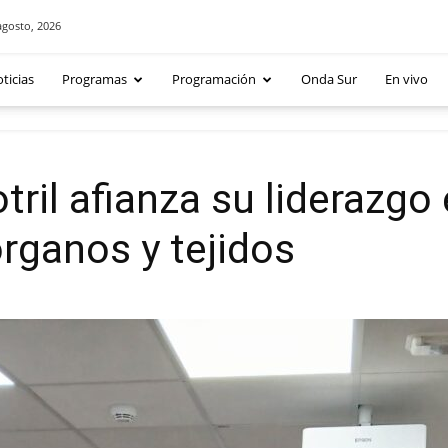
agosto, 2026
ticias
Programas
Programación
Onda Sur
En vivo
tril afianza su liderazg
rganos y tejidos