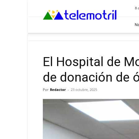
Telemotril
8 
No
El Hospital de Mo
de donación de ó
Por
Redactor
-
23 octubre, 2025