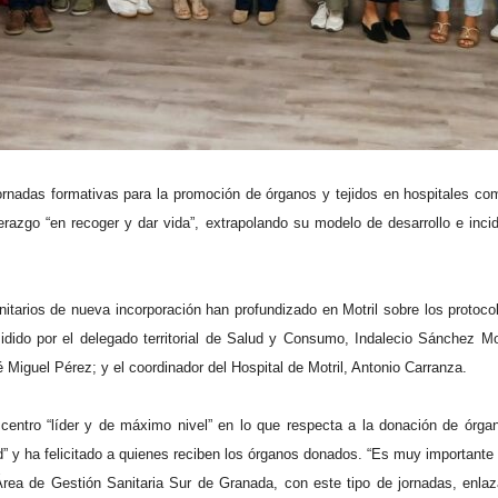
ornadas formativas para la promoción de órganos y tejidos en hospitales com
razgo “en recoger y dar vida”, extrapolando su modelo de desarrollo e inci
nitarios de nueva incorporación han profundizado en Motril sobre los protoco
idido por el delegado territorial de Salud y Consumo, Indalecio Sánchez Mo
 Miguel Pérez; y el coordinador del Hospital de Motril, Antonio Carranza.
entro “líder y de máximo nivel” en lo que respecta a la donación de órgan
” y ha felicitado a quienes reciben los órganos donados. “Es muy importante
Área de Gestión Sanitaria Sur de Granada, con este tipo de jornadas, enla