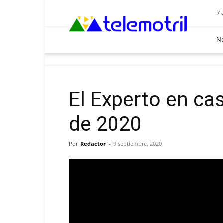
Telemotril
7 
No
El Experto en ca
de 2020
Por
Redactor
-
9 septiembre, 2020