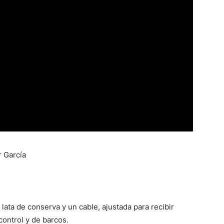
r García
lata de conserva y un cable, ajustada para recibir
control y de barcos.