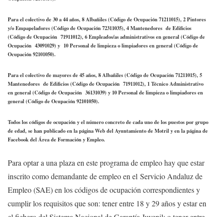
Para el colectivo de 30 a 44 años, 8 Albañiles (Código de Ocupación 71211015), 2 Pintores
y/o Empapeladores (Código de Ocupación 72311035), 4 Mantenedores de Edificios
(Código de Ocupación 71911012), 6 Empleados/as administrativos en general (Código de
Ocupación 43091029) y 10 Personal de limpieza o limpiadores en general (Código de
Ocupación 92101050).
Para el colectivo de mayores de 45 años, 8 Albañiles (Código de Ocupación 71211015), 5
Mantenedores de Edificios (Código de Ocupación 71911012), 1 Técnico Administrativo
en general (Código de Ocupación 36131039) y 10 Personal de limpieza o limpiadores en
general (Código de Ocupación 92101050).
Todos los códigos de ocupación y el número concreto de cada uno de los puestos por grupo
de edad, se han publicado en la página Web del Ayuntamiento de Motril y en la página de
Facebook del Área de Formación y Empleo.
Para optar a una plaza en este programa de empleo hay que estar
inscrito como demandante de empleo en el Servicio Andaluz de
Empleo (SAE) en los códigos de ocupación correspondientes y
cumplir los requisitos que son: tener entre 18 y 29 años y estar en
el fichero del Sistema Nacional de Garantía Juvenil; o tener entre