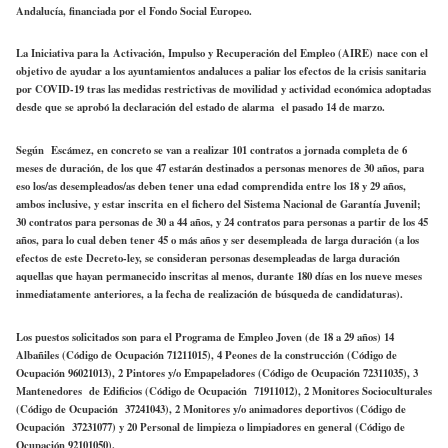
Andalucía, financiada por el Fondo Social Europeo.
La Iniciativa para la Activación, Impulso y Recuperación del Empleo (AIRE) nace con el
objetivo de ayudar a los ayuntamientos andaluces a paliar los efectos de la crisis sanitaria
por COVID-19 tras las medidas restrictivas de movilidad y actividad económica adoptadas
desde que se aprobó la declaración del estado de alarma el pasado 14 de marzo.
Según Escámez, en concreto se van a realizar 101 contratos a jornada completa de 6
meses de duración, de los que 47 estarán destinados a personas menores de 30 años, para
eso los/as desempleados/as deben tener una edad comprendida entre los 18 y 29 años,
ambos inclusive, y estar inscrita en el fichero del Sistema Nacional de Garantía Juvenil;
30 contratos para personas de 30 a 44 años, y 24 contratos para personas a partir de los 45
años, para lo cual deben tener 45 o más años y ser desempleada de larga duración (a los
efectos de este Decreto-ley, se consideran personas desempleadas de larga duración
aquellas que hayan permanecido inscritas al menos, durante 180 días en los nueve meses
inmediatamente anteriores, a la fecha de realización de búsqueda de candidaturas).
Los puestos solicitados son para el Programa de Empleo Joven (de 18 a 29 años) 14
Albañiles (Código de Ocupación 71211015), 4 Peones de la construcción (Código de
Ocupación 96021013), 2 Pintores y/o Empapeladores (Código de Ocupación 72311035), 3
Mantenedores de Edificios (Código de Ocupación 71911012), 2 Monitores Socioculturales
(Código de Ocupación 37241043), 2 Monitores y/o animadores deportivos (Código de
Ocupación 37231077) y 20 Personal de limpieza o limpiadores en general (Código de
Ocupación 92101050).