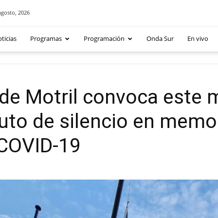
agosto, 2026
ticias
Programas
Programación
Onda Sur
En vivo
de Motril convoca este m
to de silencio en memor
a COVID-19