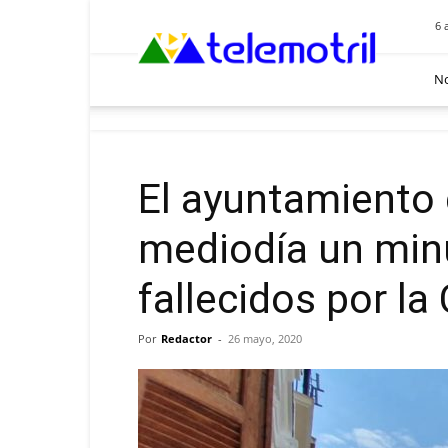
Telemotril
6 
No
El ayuntamiento 
mediodía un minu
fallecidos por l
Por
Redactor
-
26 mayo, 2020