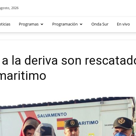
agosto, 2026
ticias
Programas
Programación
Onda Sur
En vivo
 a la deriva son rescat
maritimo