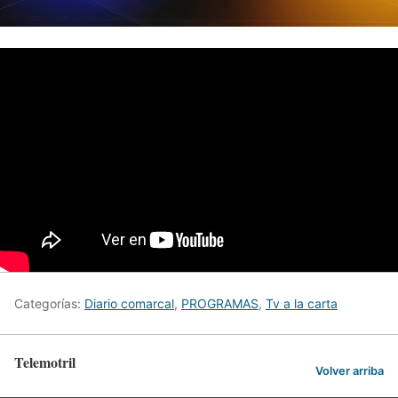
Categorías:
Diario comarcal
,
PROGRAMAS
,
Tv a la carta
Telemotril
Volver arriba