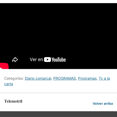
Categorías:
Diario comarcal
,
PROGRAMAS
,
Programas
,
Tv a la
carta
Telemotril
Volver arriba