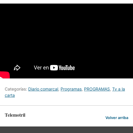
Categorías:
Diario comarcal
,
Programas
,
PROGRAMAS
,
Tv a la
carta
Telemotril
Volver arriba