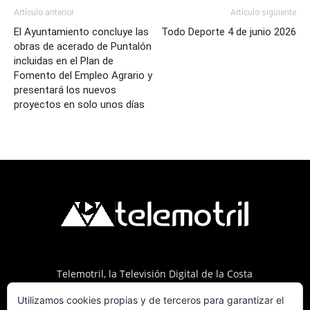
Artículo anterior
Artículo siguiente
El Ayuntamiento concluye las
Todo Deporte 4 de junio 2026
obras de acerado de Puntalón
incluidas en el Plan de
Fomento del Empleo Agrario y
presentará los nuevos
proyectos en solo unos días
Telemotril, la Televisión Digital de la Costa
Tropical de Granada. Siguenos en Fm a traves
Utilizamos cookies propias y de terceros para garantizar el
del 107.7 en OndaSur Motril.