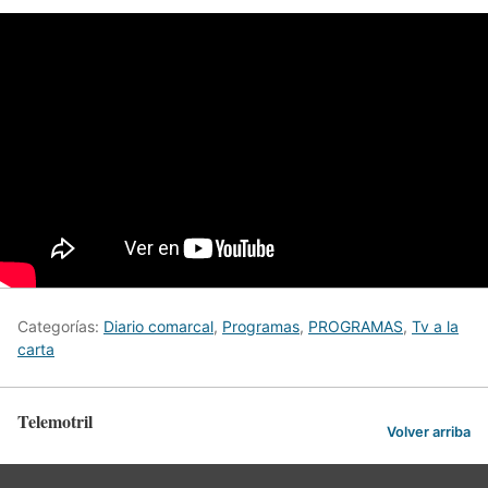
Categorías:
Diario comarcal
,
Programas
,
PROGRAMAS
,
Tv a la
carta
Telemotril
Volver arriba