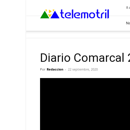
Telemotril
8 
No
Diario Comarcal
Por
Redaccion
-
22 septiembre, 2020