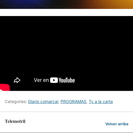
Categorías:
Diario comarcal
,
PROGRAMAS
,
Tv a la carta
Telemotril
Volver arriba