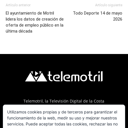
Artículo anterior
Artículo siguiente
El ayuntamiento de Motril
Todo Deporte 14 de mayo
lidera los datos de creación de
2026
oferta de empleo público en la
última década
Telemotril, la Televisión Digital de la Costa
Tropical de Granada. Siguenos en Fm a traves
Utilizamos cookies propias y de terceros para garantizar el
del 107.7 en OndaSur Motril.
funcionamiento de la web, medir su uso y mejorar nuestros
servicios. Puede aceptar todas las cookies, rechazar las no