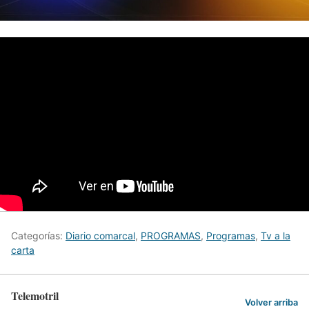
Categorías:
Diario comarcal
,
PROGRAMAS
,
Programas
,
Tv a la
carta
Telemotril
Volver arriba