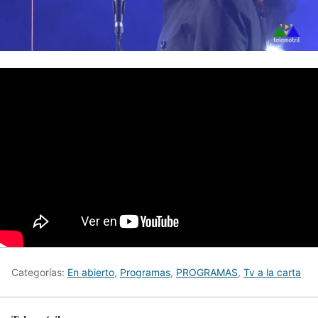
Categorías:
En abierto
,
Programas
,
PROGRAMAS
,
Tv a la carta