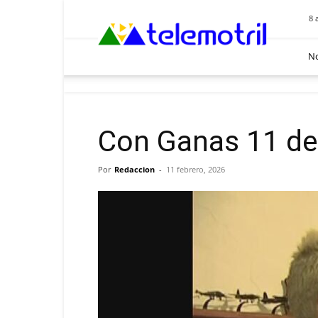
Telemotril
8 
No
Con Ganas 11 de
Por
Redaccion
-
11 febrero, 2026