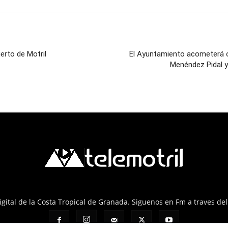
erto de Motril
El Ayuntamiento acometerá ob
Menéndez Pidal y
 Digital de la Costa Tropical de Granada. Siguenos en Fm a traves de