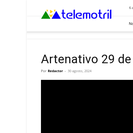
Telemotril
6 
No
Artenativo 29 de
Por
Redactor
-
30 agosto, 2024