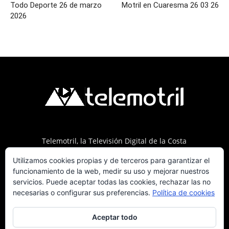
Todo Deporte 26 de marzo
Motril en Cuaresma 26 03 26
2026
Telemotril, la Televisión Digital de la Costa
Tropical de Granada. Siguenos en Fm a traves
Utilizamos cookies propias y de terceros para garantizar el
del 107.7 en OndaSur Motril.
funcionamiento de la web, medir su uso y mejorar nuestros
servicios. Puede aceptar todas las cookies, rechazar las no
necesarias o configurar sus preferencias.
Política de cookies
Aceptar todo