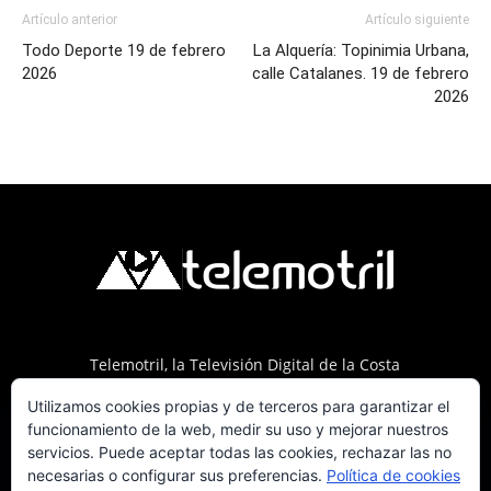
Artículo anterior
Artículo siguiente
Todo Deporte 19 de febrero
La Alquería: Topinimia Urbana,
2026
calle Catalanes. 19 de febrero
2026
Telemotril, la Televisión Digital de la Costa
Tropical de Granada. Siguenos en Fm a traves
Utilizamos cookies propias y de terceros para garantizar el
del 107.7 en OndaSur Motril.
funcionamiento de la web, medir su uso y mejorar nuestros
servicios. Puede aceptar todas las cookies, rechazar las no
necesarias o configurar sus preferencias.
Política de cookies