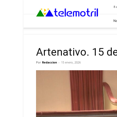
Telemotril
8 
No
Artenativo. 15 d
Por
Redaccion
-
15 enero, 2026