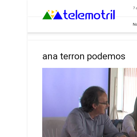
Telemotril
7 
No
ana terron podemos