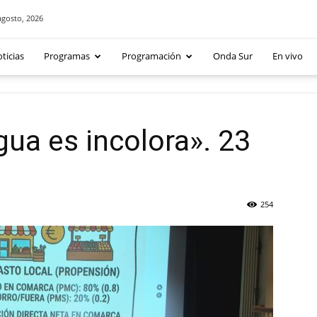
agosto, 2026
ticias
Programas
Programación
Onda Sur
En vivo
gua es incolora». 23
254