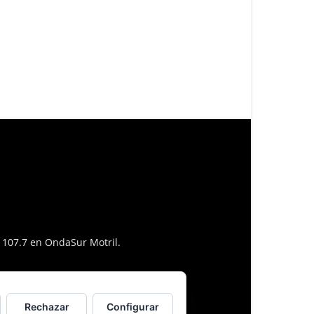
l 107.7 en OndaSur Motril.
Rechazar
Configurar