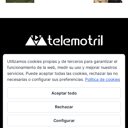
Utilizamos cookies propias y de terceros para garantizar el
Telemotril, la Televisión Digital de la Costa
funcionamiento de la web, medir su uso y mejorar nuestros
Tropical de Granada. Siguenos en Fm a traves
servicios. Puede aceptar todas las cookies, rechazar las no
del 107.7 en OndaSur Motril.
necesarias o configurar sus preferencias.
Política de cookies
Aceptar todo
Rechazar
Política de cookies
Más información sobre las cookies
Contacto
Configurar
© © 2025 Telemotril - Costa Tropical de Granada