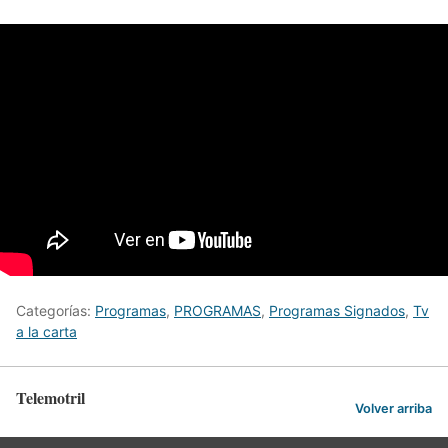
Categorías:
Programas
,
PROGRAMAS
,
Programas Signados
,
Tv
a la carta
Telemotril
Volver arriba