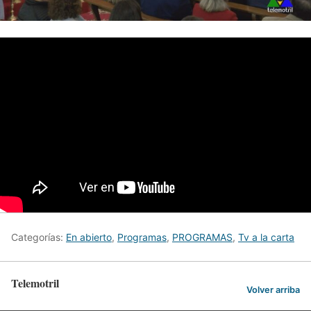
Categorías:
En abierto
,
Programas
,
PROGRAMAS
,
Tv a la carta
Telemotril
Volver arriba