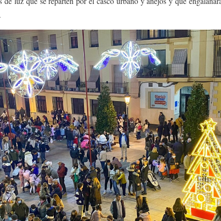
s de luz que se reparten por el casco urbano y anejos y que engalanará
.