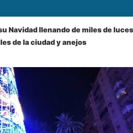
 su Navidad llenando de miles de luces
lles de la ciudad y anejos