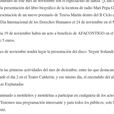
s de este mes de noviembre son el espectáculo de danza ‘¿Cuál es
; la presentación del libro biográfico de la locutora de radio Mari Pepa
presentación de un nuevo poemario de Teresa Martín dentro del II Ciclo 
l Día Internacional de los Derechos Humanos el 24 de noviembre en e
 de noviembre habrá un acto a beneficio de AFACONTIGO en el T
e 5 euros.
viembre tendrá lugar la presentación del disco ‘Seguir Soñando’,
imeras actividades del mes de diciembre, entre las que destacan e
rfe el día 2 en el Teatro Calderón, y ese mismo día, el encendido del 
Las Explanadas.
a motrileños y motrileñas a participar en cualquiera de los actos 
“Tenemos una programación interesante y para todos los públicos, solo
uiz.