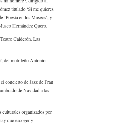
 mi nombre?, dirigido al
 Gómez titulado ‘Si me quieres
de ‘Poesía en los Museos’; y
l Museo Hernández Quero.
eatro Calderón. Las
 del motrileño Antonio
l concierto de Jazz de Fran
alumbrado de Navidad a las
culturales organizados por
 hay que escoger y