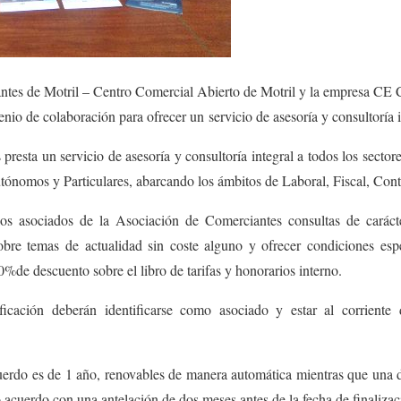
tes de Motril – Centro Comercial Abierto de Motril
y la empresa
CE C
enio de colaboración para ofrecer un
servicio de asesoría y consultoría i
 presta un servicio de asesoría y consultoría integral a todos los sector
ónomos y Particulares, abarcando los ámbitos de Laboral, Fiscal, Conta
los asociados de la Asociación de Comerciantes consultas de carácte
obre temas de actualidad sin coste alguno y ofrecer condiciones esp
0%de descuento sobre el libro de tarifas y honorarios interno.
ficación deberán identificarse como asociado y estar al corriente
uerdo es de 1 año, renovables de manera automática mientras que una 
ho acuerdo con una antelación de dos meses antes de la fecha de finaliza