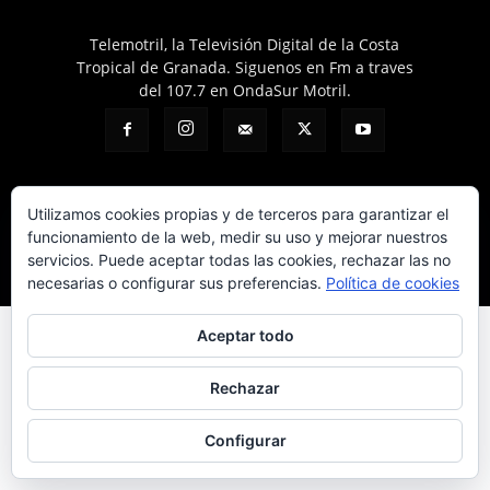
Telemotril, la Televisión Digital de la Costa
Tropical de Granada. Siguenos en Fm a traves
del 107.7 en OndaSur Motril.
Utilizamos cookies propias y de terceros para garantizar el
funcionamiento de la web, medir su uso y mejorar nuestros
Política de cookies
Más información sobre las cookies
Contacto
servicios. Puede aceptar todas las cookies, rechazar las no
© © 2025 Telemotril - Costa Tropical de Granada
necesarias o configurar sus preferencias.
Política de cookies
Aceptar todo
Rechazar
Configurar