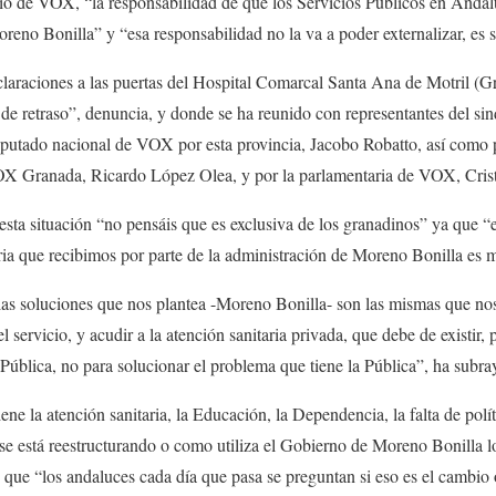
io de VOX, “la responsabilidad de que los Servicios Públicos en Andalu
reno Bonilla” y “esa responsabilidad no la va a poder externalizar, es 
claraciones a las puertas del Hospital Comarcal Santa Ana de Motril (G
de retraso”, denuncia, y donde se ha reunido con representantes del sin
putado nacional de VOX por esta provincia, Jacobo Robatto, así como p
 Granada, Ricardo López Olea, y por la parlamentaria de VOX, Crist
ta situación “no pensáis que es exclusiva de los granadinos” ya que “e
ria que recibimos por parte de la administración de Moreno Bonilla es 
las soluciones que nos plantea -Moreno Bonilla- son las mismas que nos 
el servicio, y acudir a la atención sanitaria privada, que debe de existir,
ública, no para solucionar el problema que tiene la Pública”, ha subra
ne la atención sanitaria, la Educación, la Dependencia, la falta de polí
e está reestructurando o como utiliza el Gobierno de Moreno Bonilla l
 que “los andaluces cada día que pasa se preguntan si eso es el cambio