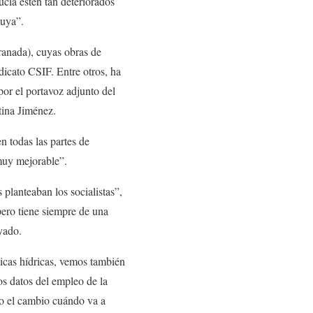
cía estén tan deteriorados
suya”.
ranada), cuyas obras de
dicato CSIF. Entre otros, ha
or el portavoz adjunto del
ina Jiménez.
n todas las partes de
muy mejorable”.
planteaban los socialistas”,
 pero tiene siempre de una
yado.
ticas hídricas, vemos también
os datos del empleo de la
 o el cambio cuándo va a