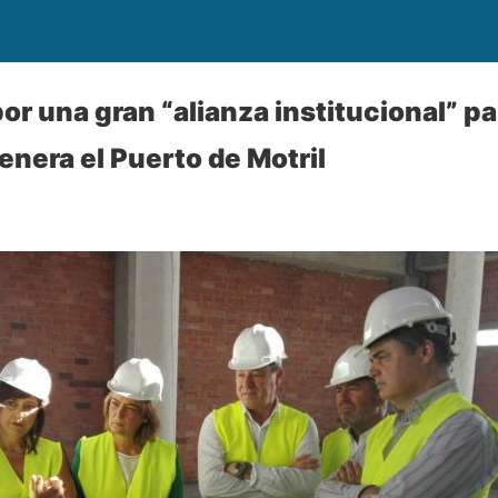
or una gran “alianza institucional” pa
nera el Puerto de Motril