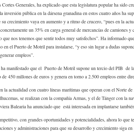
Cortes Generales, ha explicado que esta legislatura popular ha sido cru
 la inversión pública en la dársena granadina en estos cuatro años ha su
 su crecimiento vaya en aumento y a ritmo de crucero, “pues en la actu
, concretamente un 35% en carga general de mercancías de camiones y
o que nos tenemos que sentir todos muy satisfechos”. Ha informado que
o en el Puerto de Motril para instalarse, “y eso sin lugar a dudas supo
 generar empleos”.
s ha manifestado que el Puerto de Motril supone un tercio del PIB de l
de 450 millones de euros y genera en torno a 2.500 empleos entre direc
n la actualidad con cuatro líneas marítimas que operan con el Norte de Á
Alhucemas, se realizan con la compañía Armas, y el de Tánger con la n
viera Balearia ha anunciado que está interesada en implantarse también
etitivo, con grandes oportunidades y potencialidades, ahora lo que t
tuciones y administraciones para que su desarrollo y crecimiento siga en 