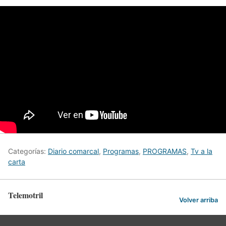
Categorías:
Diario comarcal
,
Programas
,
PROGRAMAS
,
Tv a la
carta
Telemotril
Volver arriba