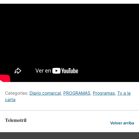
Categorías:
Diario comarcal
,
PROGRAMAS
,
Programas
,
Tv a la
carta
Telemotril
Volver arriba