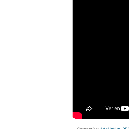
Categorías:
ArteNativo
,
PR