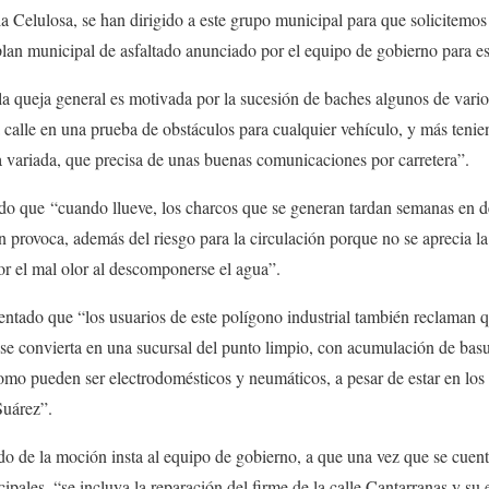
la Celulosa, se han dirigido a este grupo municipal para que solicitemos
 plan municipal de asfaltado anunciado por el equipo de gobierno para es
la queja general es motivada por la sucesión de baches algunos de vari
sa calle en una prueba de obstáculos para cualquier vehículo, y más teni
 variada, que precisa de unas buenas comunicaciones por carretera”.
mado que
“cuando llueve, los charcos que se generan tardan semanas en de
 provoca, además del riesgo para la circulación porque no se aprecia l
r el mal olor al descomponerse el agua”.
tado que “los usuarios de este polígono industrial también reclaman q
 se convierta en una sucursal del punto limpio, con acumulación de bas
mo pueden ser electrodomésticos y neumáticos, a pesar de estar en los l
Suárez”.
o de la moción insta al equipo de gobierno, a que una vez que se cuent
pales, “se incluya la reparación del firme de la calle Cantarranas y su 