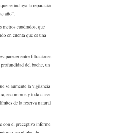
 que se incluya la reparación
te año”.
os metros cuadrados, que
endo en cuenta que es una
saparecer entre filtraciones
a profundidad del bache, un
ue se aumente la vigilancia
ura, escombros y toda clase
ímites de la reserva natural
e con el preceptivo informe
entorno, en el plan de